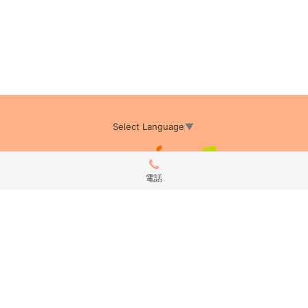
Select Language
▼
電話
アミーカTOP
サイト運営会社情報
プライバシーポリシー
サイトポリシー
サイト掲載についてのお申込み・お問い合わせ
フリーペーパー掲載についてのお申込み・お問い合わせ
amica配布エリア
店舗ログイン