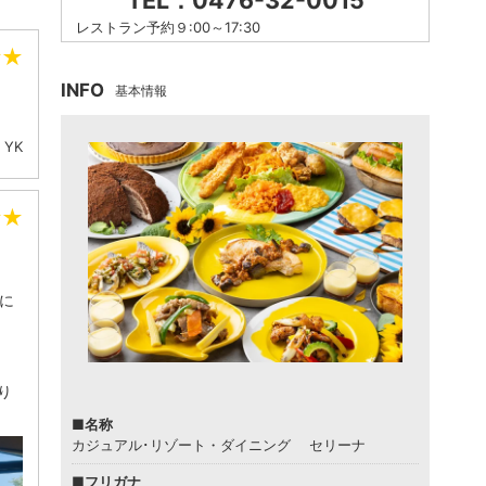
TEL：0476-32-0015
レストラン予約９:00～17:30
★
★
INFO
基本情報
YK
★
★
彩に
り
■名称
カジュアル･リゾート・ダイニング セリーナ
■フリガナ