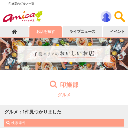
印旛郡のグルメ一覧
お店を探す
ライブニュース
イベント
印旛郡
グルメ
グルメ
：
1
件見つかりました
検索条件