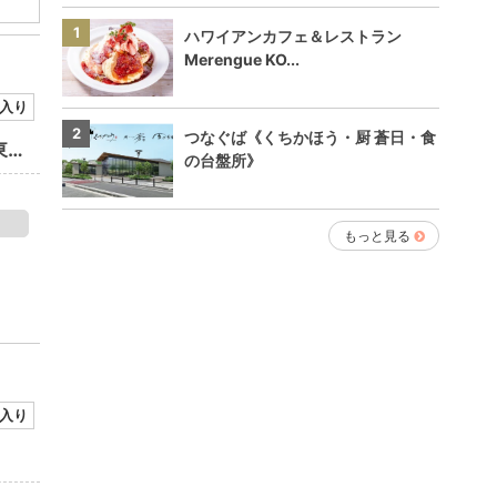
1
ハワイアンカフェ＆レストラン
Merengue KO...
入り
2
つなぐば《くちかほう・厨 蒼日・食
ハワイアンカフェ＆レストラン Merengue KOKO HOTEL Premier 東京ベイ幕張店
NEW
の台盤所》
もっと見る
入り