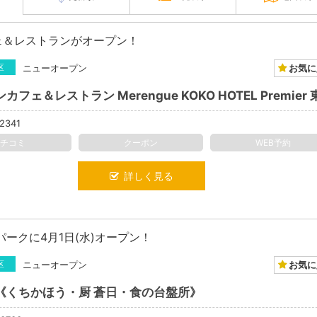
ェ＆レストランがオープン！
お気に
区
ニューオープン
2341
クチコミ
クーポン
WEB予約
詳しく見る
ークに4月1日(水)オープン！
お気に
区
ニューオープン
《くちかほう・厨 蒼日・食の台盤所》