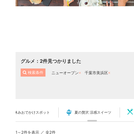
グルメ
：
2
件見つかりました
検索条件
ニューオープン
千葉市美浜区
夏休みおでかけスポット
夏の贅沢 涼感スイーツ
1～2件を表示 ／ 全2件