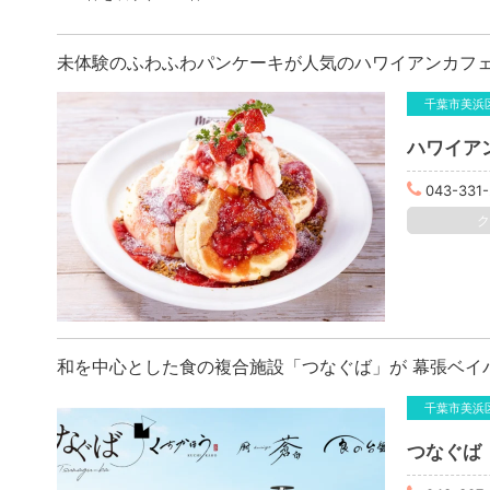
未体験のふわふわパンケーキが人気のハワイアンカフ
千葉市美浜
043-331-
和を中心とした食の複合施設「つなぐば」が 幕張ベイパ
千葉市美浜
つなぐば