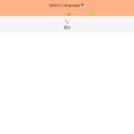
Select Language
▼
電話
アミーカTOP
サイト運営会社情報
プライバシーポリシー
サイトポリシー
サイト掲載についてのお申込み・お問い合わせ
フリーペーパー掲載についてのお申込み・お問い合わせ
amica配布エリア
店舗ログイン
Copyright(c) 2026 アミーカ千葉 Inc.All Rights Reserved.