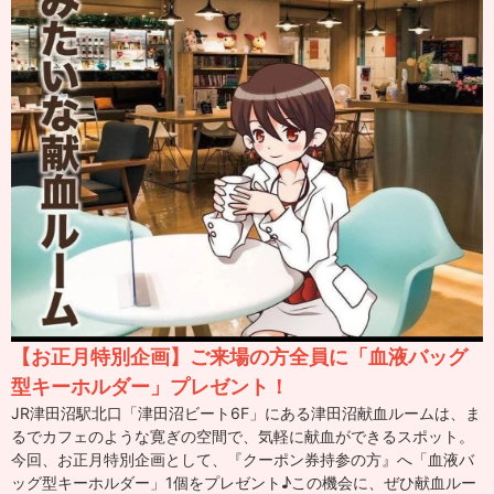
【お正月特別企画】ご来場の方全員に「血液バッグ
型キーホルダー」プレゼント！
JR津田沼駅北口「津田沼ビート6F」にある津田沼献血ルームは、ま
るでカフェのような寛ぎの空間で、気軽に献血ができるスポット。
今回、お正月特別企画として、『クーポン券持参の方』へ「血液バ
ッグ型キーホルダー」1個をプレゼント♪この機会に、ぜひ献血ルー