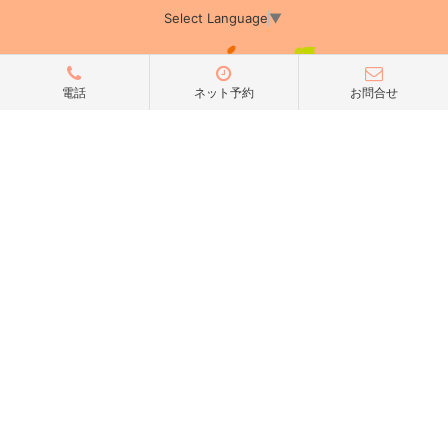
Select Language
▼
電話
ネット予約
お問合せ
アミーカTOP
サイト運営会社情報
プライバシーポリシー
サイトポリシー
サイト掲載についてのお申込み・お問い合わせ
フリーペーパー掲載についてのお申込み・お問い合わせ
amica配布エリア
店舗ログイン
Copyright(c) 2026 アミーカ千葉 Inc.All Rights Reserved.