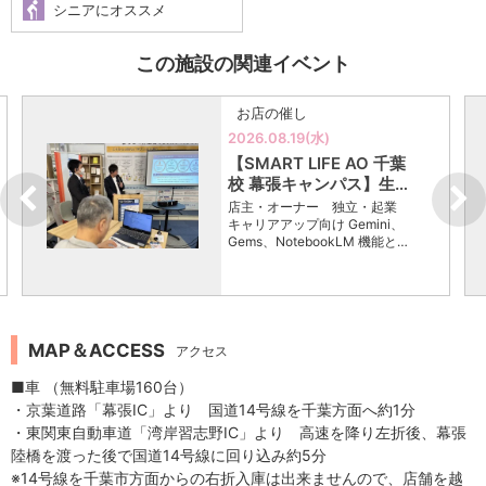
シニアにオススメ
この施設の関連イベント
お店の催し
2026.08.19(水)
【SMART LIFE AO 千葉
校 幕張キャンパス】生…
店主・オーナー 独立・起業
キャリアアップ向け Gemini、
Gems、NotebookLM 機能と…
MAP＆ACCESS
アクセス
■車 （無料駐車場160台）
・京葉道路「幕張IC」より 国道14号線を千葉方面へ約1分
・東関東自動車道「湾岸習志野IC」より 高速を降り左折後、幕張
陸橋を渡った後で国道14号線に回り込み約5分
※14号線を千葉市方面からの右折入庫は出来ませんので、店舗を越