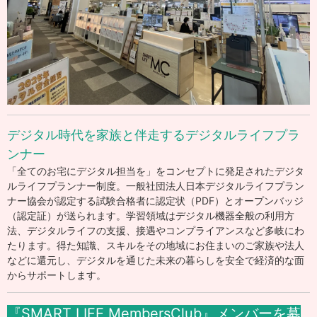
デジタル時代を家族と伴走するデジタルライフプラ
ンナー
「全てのお宅にデジタル担当を」をコンセプトに発足されたデジタ
ルライフプランナー制度。一般社団法人日本デジタルライフプラン
ナー協会が認定する試験合格者に認定状（PDF）とオープンバッジ
（認定証）が送られます。学習領域はデジタル機器全般の利用方
法、デジタルライフの支援、接遇やコンプライアンスなど多岐にわ
たります。得た知識、スキルをその地域にお住まいのご家族や法人
などに還元し、デジタルを通じた未来の暮らしを安全で経済的な面
からサポートします。
『SMART LIFE MembersClub』メンバーを募