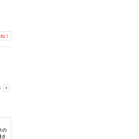
ね！
事
スの
暑さ