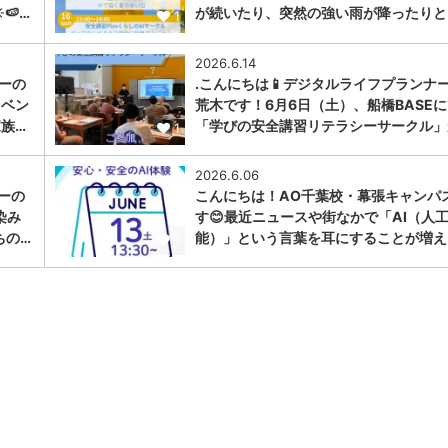
🍉…
が続いたり、突然の強い雨が降ったりと
1
2026.6.14
ナーの
.こんにちは📱デジタルライフプランナ
イベン
荒木です！6月6日（土）、船橋BASE
家族…
「学びの安全講習リテラシーサークル」
1
2026.6.06
ーの
こんにちは！AO千葉校・幕張キャンパ
染み
す😊最近ニュースや街なかで「AI（人
ちの…
能）」という言葉を耳にすることが増え
1