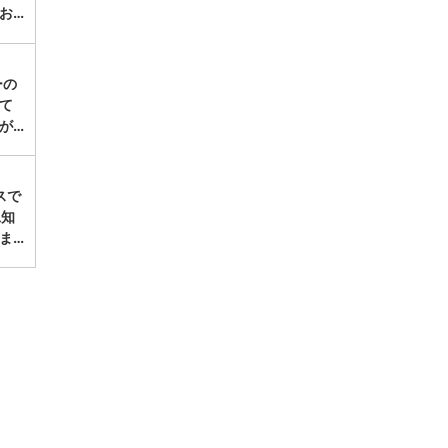
お…
ーの
にて
が…
スで
工知
ま…