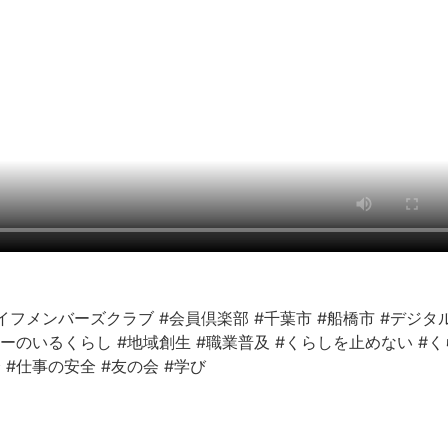
イフメンバーズクラブ
#会員倶楽部
#千葉市
#船橋市
#デジタ
ナーのいるくらし
#地域創生
#職業普及
#くらしを止めない
#く
全
#仕事の安全
#友の会
#学び