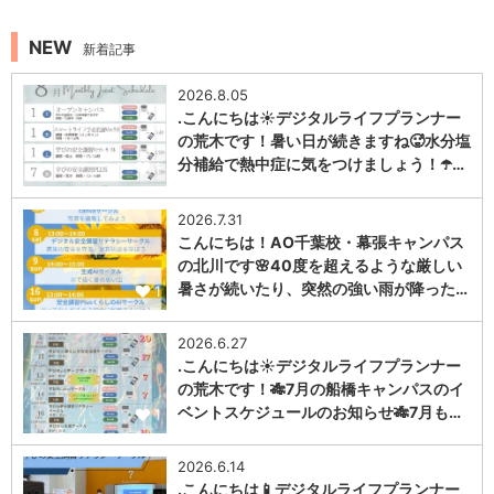
NEW
新着記事
2026.8.05
.こんにちは☀️デジタルライフプランナー
の荒木です！暑い日が続きますね🥵水分塩
分補給で熱中症に気をつけましょう！☂️…
1
2026.7.31
こんにちは！AO千葉校・幕張キャンパス
の北川です🌸40度を超えるような厳しい
暑さが続いたり、突然の強い雨が降った…
1
2026.6.27
.こんにちは☀️デジタルライフプランナー
の荒木です！🎋7月の船橋キャンパスのイ
ベントスケジュールのお知らせ🎋7月も…
1
2026.6.14
.こんにちは📱デジタルライフプランナー