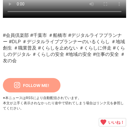
#会員倶楽部
#千葉市
＃船橋市
#デジタルライフプランナ
ー
#DLP
＃デジタルライブプランナーのいるくらし
＃地域
創生
＃職業普及
#くらしを止めない
＃くらしに伴走
#くら
しのデジタル
＃くらしの安全
#地域の安全
#仕事の安全
＃
友の会
FOLLOW ME!
※本ニュースはRSSにより自動配信されています。
本文が上手く表示されなかったり途中で切れてしまう場合はリンク元を参照し
てください。
いいね！