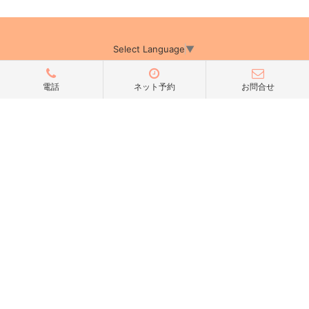
Select Language
▼
電話
ネット予約
お問合せ
アミーカTOP
サイト運営会社情報
プライバシーポリシー
サイトポリシー
サイト掲載についてのお申込み・お問い合わせ
フリーペーパー掲載についてのお申込み・お問い合わせ
amica配布エリア
店舗ログイン
Copyright(c) 2026 アミーカ千葉 Inc.All Rights Reserved.