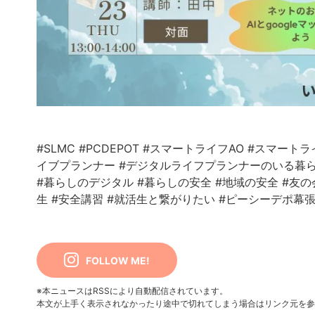
#SLMC
#PCDEPOT
#スマートライフAO
#スマートラ
イブプランナー
#デジタルライフプランナーのいる暮
#暮らしのデジタル
#暮らしの安全
#地域の安全
#友の
生
#安全講習
#就活生と繋がりたい
#ピーシーデポ幕
FOLLOW ME!
※本ニュースはRSSにより自動配信されています。
本文が上手く表示されなかったり途中で切れてしまう場合はリンク元を参