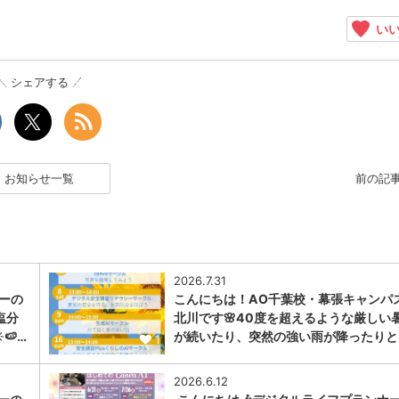
いい
シェアする
お知らせ一覧
前の記
2026.7.31
ナーの
こんにちは！AO千葉校・幕張キャンパ
塩分
北川です🌸40度を超えるような厳しい
🍉…
が続いたり、突然の強い雨が降ったりと
1
2026.6.12