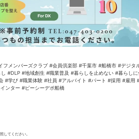
イフメンバーズクラブ
#会員倶楽部
#千葉市
#船橋市
#デジタ
らし
#DLP
#地域創生
#職業普及
#暮らしを止めない
#暮らしに
会
#学び
#職業体験
#社員
#アルバイト
#パート
#採用
#雇用
張インター
#ピーシーデポ船橋
照してください。