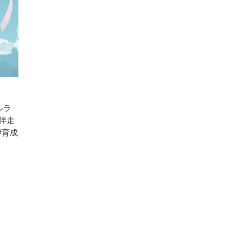
ルラ
伴走
#育成