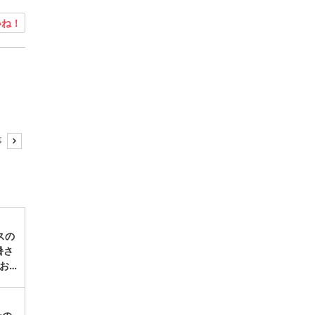
ね！
事
スの
暑さ
お…