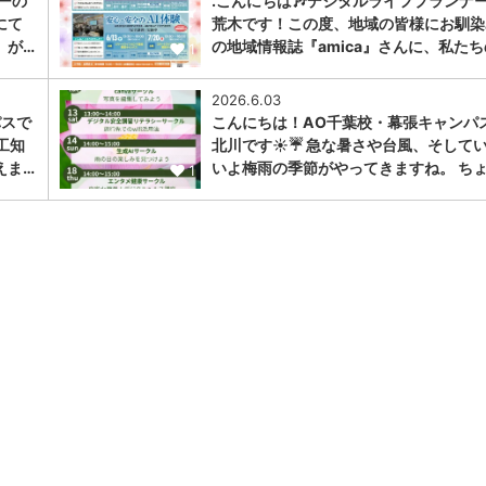
ーの
.こんにちは🎶デジタルライフプランナ
にて
荒木です！この度、地域の皆様にお馴染
」が…
の地域情報誌『amica』さんに、私たち
1
2026.6.03
パスで
こんにちは！AO千葉校・幕張キャンパ
工知
北川です☀️☔️ 急な暑さや台風、そして
えま…
いよ梅雨の季節がやってきますね。 ちょ
1