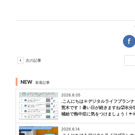
次の記事
NEW
新着記事
2026.8.05
.こんにちは☀️デジタルライフプラン
荒木です！暑い日が続きますね🥵水分
補給で熱中症に気をつけましょう！☂️☀️
1
2026.6.14