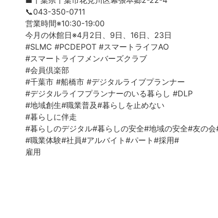
■千葉県千葉市花見川区幕張本郷2-22-4
📞043-350-0711
営業時間※10:30-19:00
今月の休館日※4月2日、9日、16日、23日
#SLMC #PCDEPOT #スマートライフAO
#スマートライフメンバーズクラブ
#会員倶楽部
#千葉市 #船橋市 #デジタルライブプランナー
#デジタルライフプランナーのいる暮らし #DLP
#地域創生#職業普及#暮らしを止めない
#暮らしに伴走
#暮らしのデジタル#暮らしの安全#地域の安全#友の会
#職業体験#社員#アルバイト#パート#採用#
雇用