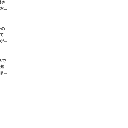
暑さ
お…
ーの
にて
が…
スで
工知
ま…