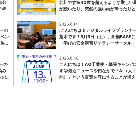
塩分
北川です🌸40度を超えるような厳しい
🍉…
が続いたり、突然の強い雨が降ったりと
1
2026.6.14
ナーの
.こんにちは📱デジタルライフプランナ
イベン
荒木です！6月6日（土）、船橋BASE
家族…
「学びの安全講習リテラシーサークル」
1
2026.6.06
ーの
こんにちは！AO千葉校・幕張キャンパ
染み
す😊最近ニュースや街なかで「AI（人
ちの…
能）」という言葉を耳にすることが増え
1