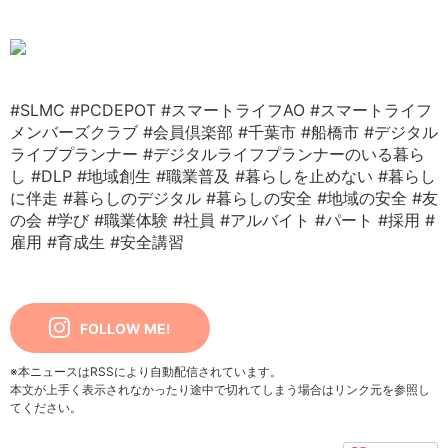
#SLMC
#PCDEPOT
#スマートライフAO
#スマートライフ
メンバーズクラブ
#会員倶楽部
#千葉市
#船橋市
#デジタル
ライブプランナー
#デジタルライフプランナーのいる暮ら
し
#DLP
#地域創生
#職業普及
#暮らしを止めない
#暮らし
に伴走
#暮らしのデジタル
#暮らしの安全
#地域の安全
#友
の会
#学び
#職業体験
#社員
#アルバイト
#パート
#採用
#
雇用
#育成生
#安全講習
FOLLOW ME!
※本ニュースはRSSにより自動配信されています。
本文が上手く表示されなかったり途中で切れてしまう場合はリンク元を参照し
てください。