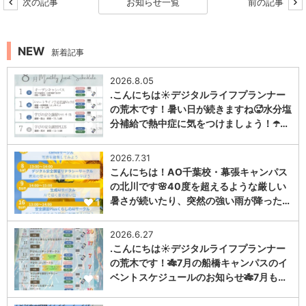
次の記事
お知らせ一覧
前の記事
NEW
新着記事
2026.8.05
.こんにちは☀️デジタルライフプランナー
の荒木です！暑い日が続きますね🥵水分塩
分補給で熱中症に気をつけましょう！☂️…
1
2026.7.31
こんにちは！AO千葉校・幕張キャンパス
の北川です🌸40度を超えるような厳しい
暑さが続いたり、突然の強い雨が降った…
1
2026.6.27
.こんにちは☀️デジタルライフプランナー
の荒木です！🎋7月の船橋キャンパスのイ
ベントスケジュールのお知らせ🎋7月も…
1