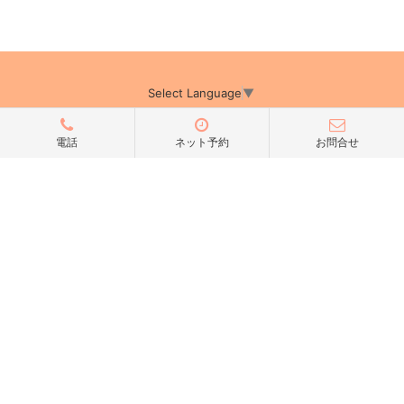
Select Language
▼
電話
ネット予約
お問合せ
アミーカTOP
サイト運営会社情報
プライバシーポリシー
サイトポリシー
サイト掲載についてのお申込み・お問い合わせ
フリーペーパー掲載についてのお申込み・お問い合わせ
amica配布エリア
店舗ログイン
Copyright(c) 2026 アミーカ千葉 Inc.All Rights Reserved.