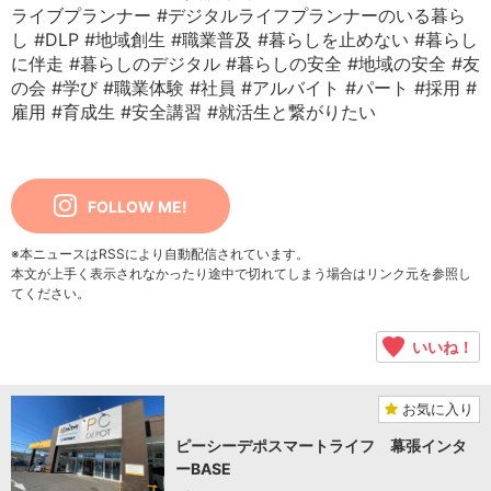
ライブプランナー
#デジタルライフプランナーのいる暮ら
し
#DLP
#地域創生
#職業普及
#暮らしを止めない
#暮らし
に伴走
#暮らしのデジタル
#暮らしの安全
#地域の安全
#友
の会
#学び
#職業体験
#社員
#アルバイト
#パート
#採用
#
雇用
#育成生
#安全講習
#就活生と繋がりたい
FOLLOW ME!
※本ニュースはRSSにより自動配信されています。
本文が上手く表示されなかったり途中で切れてしまう場合はリンク元を参照し
てください。
いいね！
お気に入り
ピーシーデポスマートライフ 幕張インタ
ーBASE