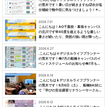
の荒木です！暑い日が続きますね🥵水分塩
分補給で熱中症に気をつけましょう！☂️…
1
2026.7.31
こんにちは！AO千葉校・幕張キャンパス
の北川です🌸40度を超えるような厳しい
暑さが続いたり、突然の強い雨が降った…
1
2026.6.27
.こんにちは☀️デジタルライフプランナー
の荒木です！🎋7月の船橋キャンパスのイ
ベントスケジュールのお知らせ🎋7月も…
1
2026.6.14
.こんにちは📱デジタルライフプランナー
の荒木です！6月6日（土）、船橋BASEに
て「学びの安全講習リテラシーサークル…
1
2026.6.12
.こんにちは🎶デジタルライフプランナー