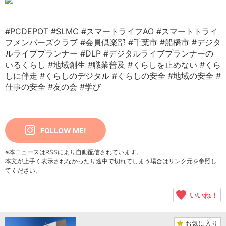
#PCDEPOT
#SLMC
#スマートライフAO
#スマートトライ
フメンバーズクラブ
#会員倶楽部
#千葉市
#船橋市
#デジタ
ルライブプランナー
#DLP
#デジタルライブプランナーの
いるくらし
#地域創生
#職業普及
#くらしを止めない
#くら
しに伴走
#くらしのデジタル
#くらしの安全
#地域の安全
#
仕事の安全
#友の会
#学び
FOLLOW ME!
※本ニュースはRSSにより自動配信されています。
本文が上手く表示されなかったり途中で切れてしまう場合はリンク元を参照し
てください。
いいね！
お気に入り