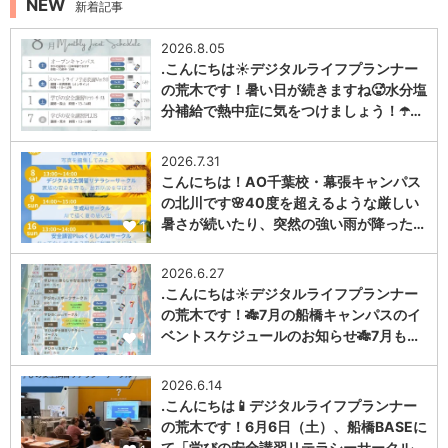
NEW
新着記事
2026.8.05
.こんにちは☀️デジタルライフプランナー
の荒木です！暑い日が続きますね🥵水分塩
分補給で熱中症に気をつけましょう！☂️…
1
2026.7.31
こんにちは！AO千葉校・幕張キャンパス
の北川です🌸40度を超えるような厳しい
暑さが続いたり、突然の強い雨が降った…
1
2026.6.27
.こんにちは☀️デジタルライフプランナー
の荒木です！🎋7月の船橋キャンパスのイ
ベントスケジュールのお知らせ🎋7月も…
1
2026.6.14
.こんにちは📱デジタルライフプランナー
の荒木です！6月6日（土）、船橋BASEに
て「学びの安全講習リテラシーサークル…