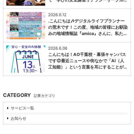
1
2026.6.12
.こんにちは🎶デジタルライフプランナー
の荒木です！この度、地域の皆様にお馴染
みの地域情報誌『amica』さんに、私た…
1
2026.6.06
こんにちは！AO千葉校・幕張キャンパス
です😊最近ニュースや街なかで「AI（人
工知能）」という言葉を耳にすることが…
1
CATEGORY
記事カテゴリ
サービス一覧
お知らせ