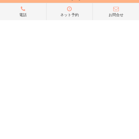
電話
ネット予約
お問合せ
アミーカTOP
サイト運営会社情報
プライバシーポリシー
サイトポリシー
サイト掲載についてのお申込み・お問い合わせ
フリーペーパー掲載についてのお申込み・お問い合わせ
amica配布エリア
店舗ログイン
Copyright(c) 2026 アミーカ千葉 Inc.All Rights Reserved.