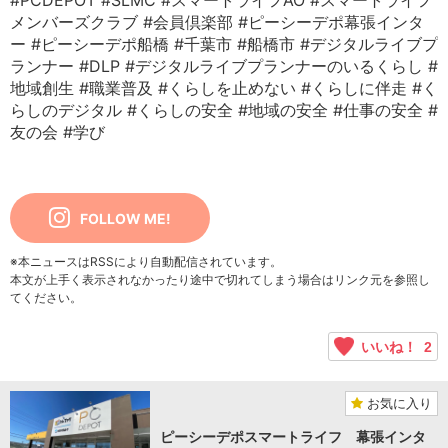
#PCDEPOT
#SLMC
#スマートライフAO
#スマートライフ
メンバーズクラブ
#会員倶楽部
#ピーシーデポ幕張インタ
ー
#ピーシーデポ船橋
#千葉市
#船橋市
#デジタルライブプ
ランナー
#DLP
#デジタルライブプランナーのいるくらし
#
地域創生
#職業普及
#くらしを止めない
#くらしに伴走
#く
らしのデジタル
#くらしの安全
#地域の安全
#仕事の安全
#
友の会
#学び
FOLLOW ME!
※本ニュースはRSSにより自動配信されています。
本文が上手く表示されなかったり途中で切れてしまう場合はリンク元を参照し
てください。
いいね！
2
お気に入り
ピーシーデポスマートライフ 幕張インタ