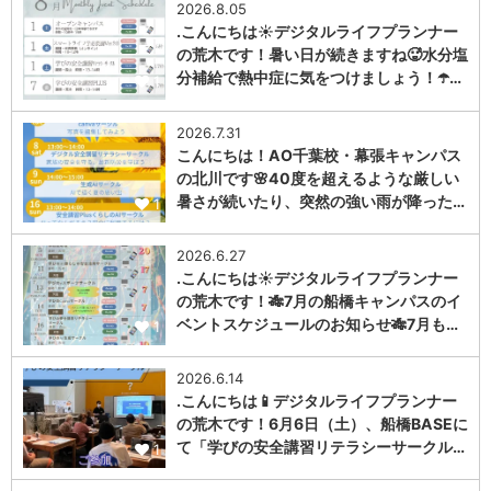
2026.8.05
.こんにちは☀️デジタルライフプランナー
の荒木です！暑い日が続きますね🥵水分塩
分補給で熱中症に気をつけましょう！☂️…
1
2026.7.31
こんにちは！AO千葉校・幕張キャンパス
の北川です🌸40度を超えるような厳しい
暑さが続いたり、突然の強い雨が降った…
1
2026.6.27
.こんにちは☀️デジタルライフプランナー
の荒木です！🎋7月の船橋キャンパスのイ
ベントスケジュールのお知らせ🎋7月も…
1
2026.6.14
.こんにちは📱デジタルライフプランナー
の荒木です！6月6日（土）、船橋BASEに
て「学びの安全講習リテラシーサークル…
1