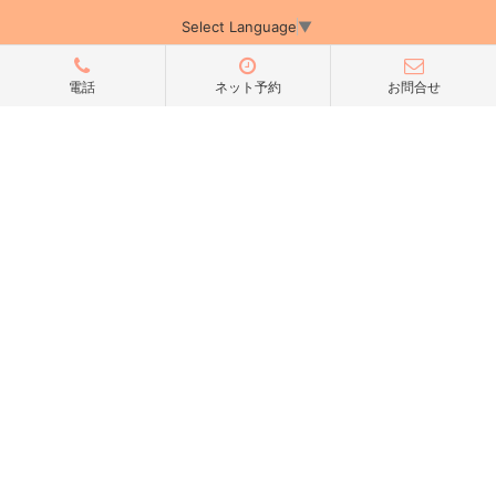
Select Language
▼
電話
ネット予約
お問合せ
アミーカTOP
サイト運営会社情報
プライバシーポリシー
サイトポリシー
サイト掲載についてのお申込み・お問い合わせ
フリーペーパー掲載についてのお申込み・お問い合わせ
amica配布エリア
店舗ログイン
Copyright(c) 2026 アミーカ千葉 Inc.All Rights Reserved.