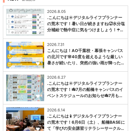
2026.8.05
.こんにちは☀️デジタルライフプランナー
の荒木です！暑い日が続きますね🥵水分塩
分補給で熱中症に気をつけましょう！☂️…
1
2026.7.31
こんにちは！AO千葉校・幕張キャンパス
の北川です🌸40度を超えるような厳しい
暑さが続いたり、突然の強い雨が降った…
1
2026.6.27
.こんにちは☀️デジタルライフプランナー
の荒木です！🎋7月の船橋キャンパスのイ
ベントスケジュールのお知らせ🎋7月も…
1
2026.6.14
.こんにちは📱デジタルライフプランナー
の荒木です！6月6日（土）、船橋BASEに
て「学びの安全講習リテラシーサークル…
1