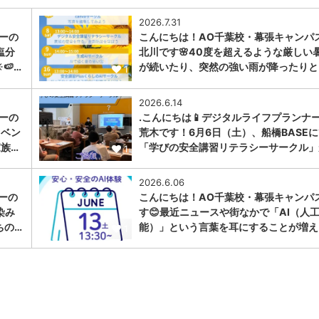
2026.7.31
ナーの
こんにちは！AO千葉校・幕張キャンパ
塩分
北川です🌸40度を超えるような厳しい
🍉…
が続いたり、突然の強い雨が降ったりと
1
2026.6.14
ナーの
.こんにちは📱デジタルライフプランナ
イベン
荒木です！6月6日（土）、船橋BASE
家族…
「学びの安全講習リテラシーサークル」
1
2026.6.06
ーの
こんにちは！AO千葉校・幕張キャンパ
染み
す😊最近ニュースや街なかで「AI（人
ちの…
能）」という言葉を耳にすることが増え
1