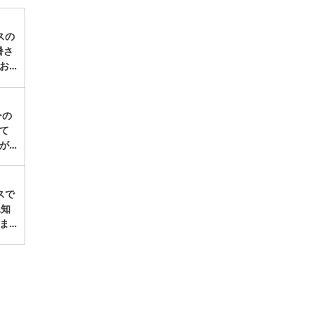
スの
暑さ
お…
ーの
にて
が…
スで
工知
ま…