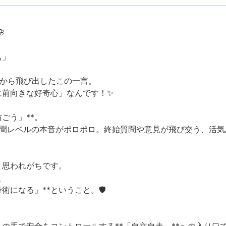

ぁ」
様から飛び出したこの一言。
に前向きな好奇心」なんです！✨
ごう」**。
の間レベルの本音がポロポロ。終始質問や意見が飛び交う、活気
と思われがちです。
、
になる」**ということ。🛡️