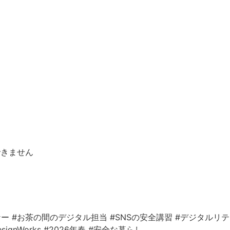
できません
ナー
#お茶の間のデジタル担当
#SNSの安全講習
#デジタルリ
esignWorks
#2026年春
#安全な暮らし