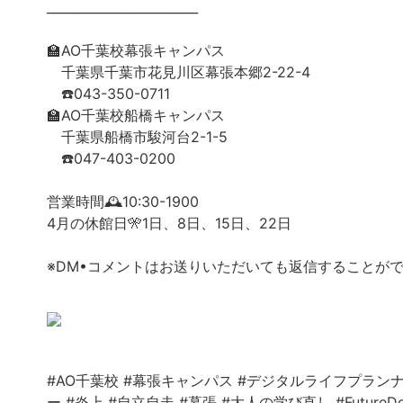
________________________
🏫AO千葉校幕張キャンパス
千葉県千葉市花見川区幕張本郷2-22-4
☎️043-350-0711
🏫AO千葉校船橋キャンパス
千葉県船橋市駿河台2-1-5
☎️047-403-0200
営業時間🕰️10:30-1900
4月の休館日🎌1日、8日、15日、22日
※DM•コメントはお送りいただいても返信することが
#AO千葉校
#幕張キャンパス
#デジタルライフプラン
ー
#炎上
#自立自走
#幕張
#大人の学び直し
#FutureD