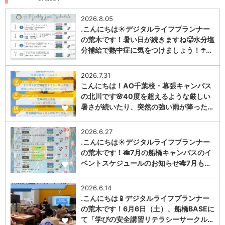
2026.8.05
.こんにちは☀️デジタルライフプランナー
の荒木です！暑い日が続きますね🥵水分塩
分補給で熱中症に気をつけましょう！☂️…
1
2026.7.31
こんにちは！AO千葉校・幕張キャンパス
の北川です🌸40度を超えるような厳しい
暑さが続いたり、突然の強い雨が降った…
1
2026.6.27
.こんにちは☀️デジタルライフプランナー
の荒木です！🎋7月の船橋キャンパスのイ
ベントスケジュールのお知らせ🎋7月も…
1
2026.6.14
.こんにちは📱デジタルライフプランナー
の荒木です！6月6日（土）、船橋BASEに
て「学びの安全講習リテラシーサークル…
1