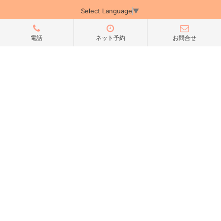
Select Language
▼
電話
ネット予約
お問合せ
アミーカTOP
サイト運営会社情報
プライバシーポリシー
サイトポリシー
サイト掲載についてのお申込み・お問い合わせ
フリーペーパー掲載についてのお申込み・お問い合わせ
amica配布エリア
店舗ログイン
Copyright(c) 2026 アミーカ千葉 Inc.All Rights Reserved.