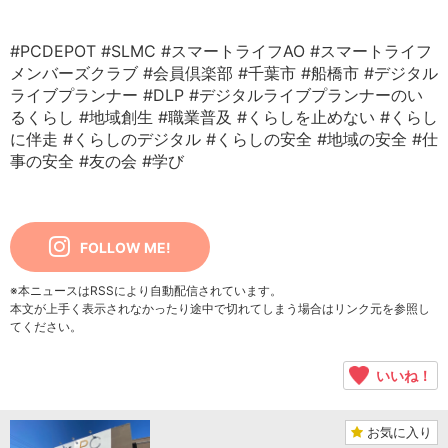
#PCDEPOT
#SLMC
#スマートライフAO
#スマートライフ
メンバーズクラブ
#会員倶楽部
#千葉市
#船橋市
#デジタル
ライブプランナー
#DLP
#デジタルライブプランナーのい
るくらし
#地域創生
#職業普及
#くらしを止めない
#くらし
に伴走
#くらしのデジタル
#くらしの安全
#地域の安全
#仕
事の安全
#友の会
#学び
FOLLOW ME!
※本ニュースはRSSにより自動配信されています。
本文が上手く表示されなかったり途中で切れてしまう場合はリンク元を参照し
てください。
いいね！
お気に入り