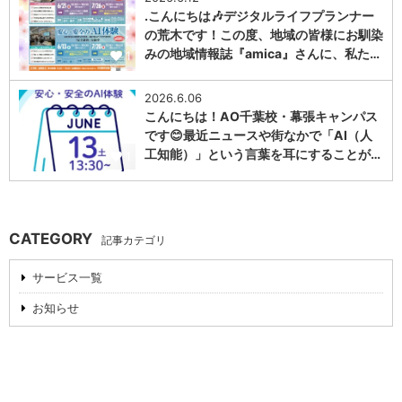
.こんにちは🎶デジタルライフプランナー
の荒木です！この度、地域の皆様にお馴染
みの地域情報誌『amica』さんに、私た…
1
2026.6.06
こんにちは！AO千葉校・幕張キャンパス
です😊最近ニュースや街なかで「AI（人
工知能）」という言葉を耳にすることが…
1
CATEGORY
記事カテゴリ
サービス一覧
お知らせ