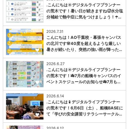
.こんにちは☀️デジタルライフプランナー
の荒木です！暑い日が続きますね🥵水分塩
分補給で熱中症に気をつけましょう！☂️…
1
2026.7.31
こんにちは！AO千葉校・幕張キャンパス
の北川です🌸40度を超えるような厳しい
暑さが続いたり、突然の強い雨が降った…
1
2026.6.27
.こんにちは☀️デジタルライフプランナー
の荒木です！🎋7月の船橋キャンパスのイ
ベントスケジュールのお知らせ🎋7月も…
1
2026.6.14
.こんにちは📱デジタルライフプランナー
の荒木です！6月6日（土）、船橋BASEに
て「学びの安全講習リテラシーサークル…
1
2026.6.12