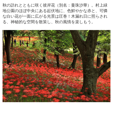
秋の訪れとともに咲く彼岸花（別名：曼珠沙華）。村上緑
地公園のほぼ中央にある起伏地に、色鮮やかな赤と、可憐
な白い花が一面に広がる光景は圧巻！木漏れ日に照らされ
る、神秘的な空間を散策し、秋の風情を楽しもう。