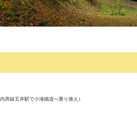
R内房線五井駅で小湊鐵道へ乗り換え）