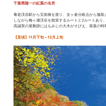
千葉県随一の紅葉の名所
養老渓谷駅から宝衛橋を渡り、女ヶ倉分岐点から舗装
しながら梅ヶ瀬渓谷を散策するルートと2ルートあり
高誠実の屋敷跡にはもみじの大木がそびえ、落葉の時
【見頃】11月下旬～12月上旬