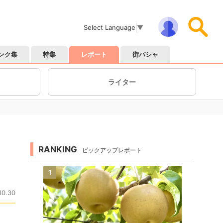
Select Language
▼
ンク集
特集
レポート
街パシャ
ライター
RANKING
ピックアップレポート
1
10.30