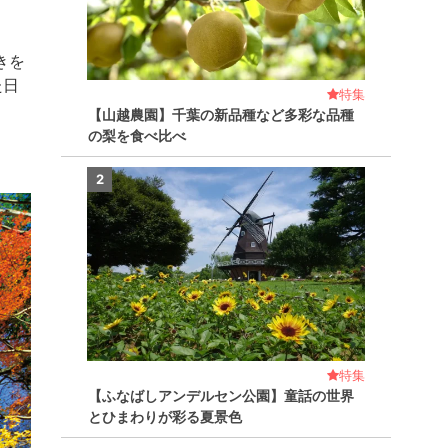
きを
た日
特集
【山越農園】千葉の新品種など多彩な品種
の梨を食べ比べ
2
特集
【ふなばしアンデルセン公園】童話の世界
とひまわりが彩る夏景色