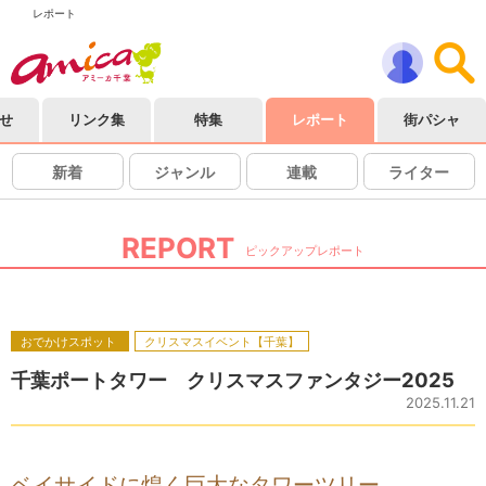
レポート
せ
リンク集
特集
レポート
街パシャ
新着
ジャンル
連載
ライター
REPORT
ピックアップレポート
おでかけスポット
クリスマスイベント【千葉】
千葉ポートタワー クリスマスファンタジー2025
2025.11.21
ベイサイドに煌く巨大なタワーツリー