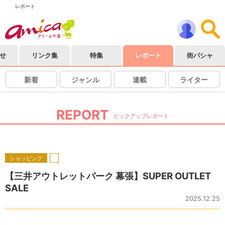
レポート
せ
リンク集
特集
レポート
街パシャ
新着
ジャンル
連載
ライター
REPORT
ピックアップレポート
ショッピング
【三井アウトレットパーク 幕張】SUPER OUTLET
SALE
2025.12.25