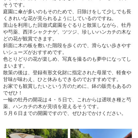
そうです。
庭園に傘が多いのもそのためで、日除けをして少しでも長
くきれいな花が見られるようにしているのですね。
里山を利用した回遊式庭園をぐるりと散策しながら、牡丹
や芍薬、西洋シャクナゲ、ツツジ、珍しいハンカチの木な
どの花が観賞できます。
斜面に木の板を敷いた階段を歩くので、滑らない歩きやす
いシューズがおすすめです。
色とりどりの花が楽しめ、写真を撮るのも夢中になってし
まいます。
散策の後は、登録有形文化財に指定された母屋で、軽食や
甘味が味わえ、ひと休みもできるのでおすすめです。
お家でも観賞したいという方のために、鉢の販売もあるの
でぜひ！
一輪の牡丹の開花は４・５日で、これからは遅咲き種と芍
薬、ハンカチの木が見頃を迎えるそうです。
５月６日までの開園ですので、ぜひおでかけください。