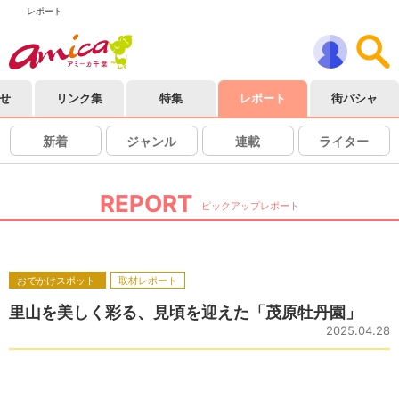
レポート
せ
リンク集
特集
レポート
街パシャ
新着
ジャンル
連載
ライター
REPORT
ピックアップレポート
おでかけスポット
取材レポート
里山を美しく彩る、見頃を迎えた「茂原牡丹園」
2025.04.28