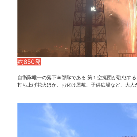
約850発
自衛隊唯一の落下傘部隊である 第１空挺団が駐屯す
打ち上げ花火ほか、お化け屋敷、子供広場など、大人