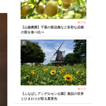
特集
【山越農園】千葉の新品種など多彩な品種
の梨を食べ比べ
2
特集
【ふなばしアンデルセン公園】童話の世界
とひまわりが彩る夏景色