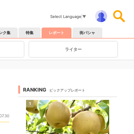
Select Language
▼
ンク集
特集
レポート
街パシャ
ライター
RANKING
ピックアップレポート
1
07.30