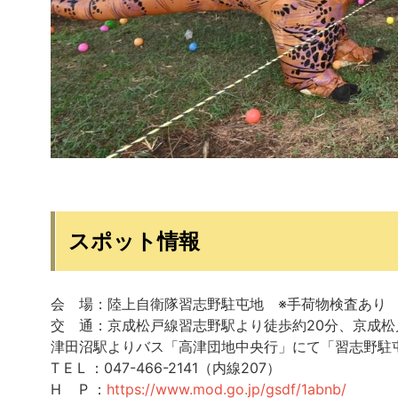
スポット情報
会 場：陸上自衛隊習志野駐屯地 ※手荷物検査あり
交 通：京成松戸線習志野駅より徒歩約20分、京成松
津田沼駅よりバス「高津団地中央行」にて「習志野駐
T E L ：047-466-2141（内線207）
H P ：
https://www.mod.go.jp/gsdf/1abnb/