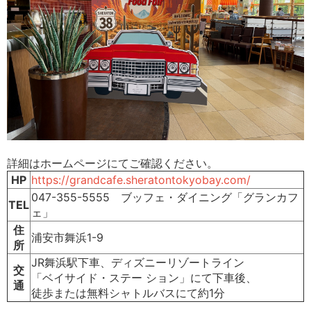
詳細はホームページにてご確認ください。
HP
https://grandcafe.sheratontokyobay.com/
047-355-5555 ブッフェ・ダイニング「グランカフ
TEL
ェ」
住
浦安市舞浜1-9
所
JR舞浜駅下車、ディズニーリゾートライン
交
「ベイサイド・ステー ション」にて下車後、
通
徒歩または無料シャトルバスにて約1分