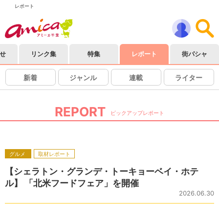
レポート
せ
リンク集
特集
レポート
街パシャ
新着
ジャンル
連載
ライター
REPORT
ピックアップレポート
グルメ
取材レポート
【シェラトン・グランデ・トーキョーベイ・ホテ
ル】 「北米フードフェア」を開催
2026.06.30