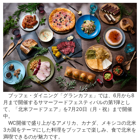
ブッフェ・ダイニング「グランカフェ」では、6月から8
月まで開催するサマーフードフェスティバルの第1弾とし
て、「北米フードフェア」を7月20日（月・祝）まで開催
中。
WC開催で盛り上がるアメリカ、カナダ、メキシコの北米
3カ国をテーマにした料理をブッフェで楽しみ、食で北米を
満喫できるのが魅力です。