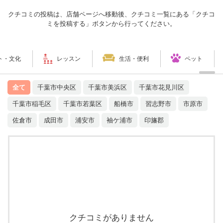
クチコミの投稿は、店舗ページへ移動後、クチコミ一覧にある「クチコ
ミを投稿する」ボタンから行ってください。
ト・文化
レッスン
生活・便利
ペット
全て
千葉市中央区
千葉市美浜区
千葉市花見川区
千葉市稲毛区
千葉市若葉区
船橋市
習志野市
市原市
佐倉市
成田市
浦安市
袖ケ浦市
印旛郡
クチコミがありません