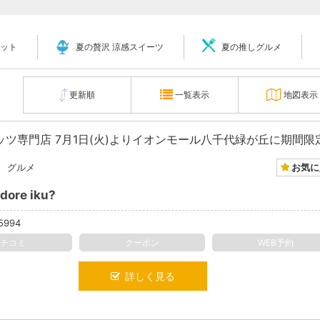
ット
夏の贅沢 涼感スイーツ
夏の推しグルメ
更新順
一覧表示
地図表示
お気に
グルメ
dore iku?
5994
クチコミ
クーポン
WEB予約
詳しく見る