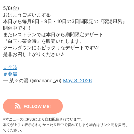
5/8(金)
おはようございます♨
本日から毎月8日・9日・10日の3日間限定の『薬湯風呂』
開催中です！
またレストランでは本日から期間限定デザート
『白玉っ茶金時』を販売いたします。
クールダウンにもピッタリなデザートです♡
是非お召し上がりください♪
＃金時
＃薬湯
— 菜々の湯 (@nanano_yu)
May 8, 2026
FOLLOW ME!
※本ニュースはRSSにより自動配信されています。
本文が上手く表示されなかったり途中で切れてしまう場合はリンク元を参照し
てください。