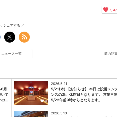
いい
シェアする
ニュース一覧
前の記
2026.5.21
ら6月
5/21(木) 【お知らせ】 本日は設備メン
続いて
ンスの為、休館日となります。 営業再
々の…
5/22午前9時からとなります。
0
2026.5.10