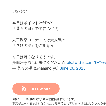
6/27(金）
本日はポイント2倍DAY
『菜々の日』です(*´▽｀*)
人工温泉コーナーでは大人気の
『含鉄の湯』をご用意♬
今日は暑くなりそうです。
是非汗を流しに来てください☆
pic.twitter.com/KvT
— 菜々の湯 (@nanano_yu)
June 26, 2025
FOLLOW ME!
※本ニュースはRSSにより自動配信されています。
本文が上手く表示されなかったり途中で切れてしまう場合はリンク元を参