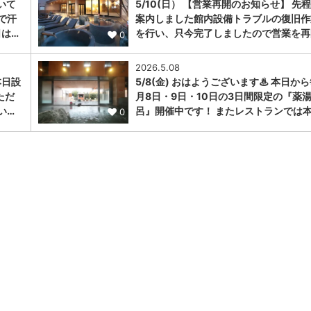
いて
5/10(日） 【営業再開のお知らせ】 先
で汗
案内しました館内設備トラブルの復旧作
は…
を行い、只今完了しましたので営業を再
0
2026.5.08
本日設
5/8(金) おはようございます♨ 本日か
ただ
月8日・9日・10日の3日間限定の『薬
い…
呂』開催中です！ またレストランでは本
0