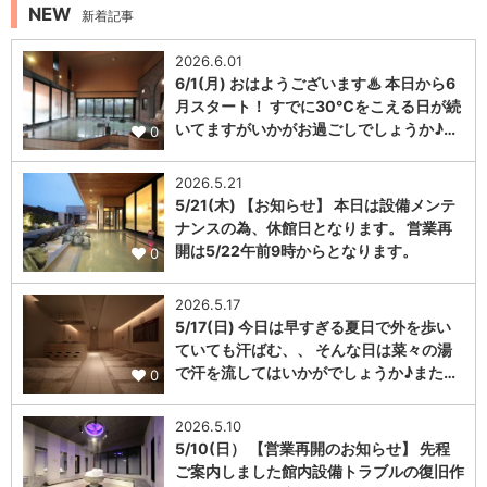
NEW
新着記事
2026.6.01
6/1(月) おはようございます♨ 本日から6
月スタート！ すでに30℃をこえる日が続
いてますがいかがお過ごしでしょうか♪…
0
2026.5.21
5/21(木) 【お知らせ】 本日は設備メンテ
ナンスの為、休館日となります。 営業再
開は5/22午前9時からとなります。
0
2026.5.17
5/17(日) 今日は早すぎる夏日で外を歩い
ていても汗ばむ、、 そんな日は菜々の湯
で汗を流してはいかがでしょうか♪また…
0
2026.5.10
5/10(日） 【営業再開のお知らせ】 先程
ご案内しました館内設備トラブルの復旧作