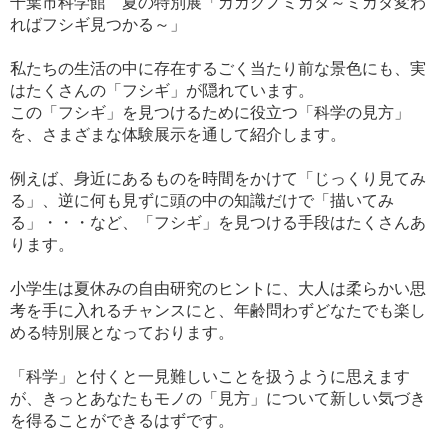
千葉市科学館 夏の特別展「カガクノミカタ～ミカタ変わ
ればフシギ見つかる～」
私たちの生活の中に存在するごく当たり前な景色にも、実
はたくさんの「フシギ」が隠れています。
この「フシギ」を見つけるために役立つ「科学の見方」
を、さまざまな体験展示を通して紹介します。
例えば、身近にあるものを時間をかけて「じっくり見てみ
る」、逆に何も見ずに頭の中の知識だけで「描いてみ
る」・・・など、「フシギ」を見つける手段はたくさんあ
ります。
小学生は夏休みの自由研究のヒントに、大人は柔らかい思
考を手に入れるチャンスにと、年齢問わずどなたでも楽し
める特別展となっております。
「科学」と付くと一見難しいことを扱うように思えます
が、きっとあなたもモノの「見方」について新しい気づき
を得ることができるはずです。