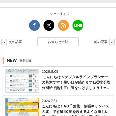
シェアする
次の記事
お知らせ一覧
前の記事
NEW
新着記事
2026.8.05
.こんにちは☀️デジタルライフプランナー
の荒木です！暑い日が続きますね🥵水分塩
分補給で熱中症に気をつけましょう！☂️…
1
2026.7.31
こんにちは！AO千葉校・幕張キャンパス
の北川です🌸40度を超えるような厳しい