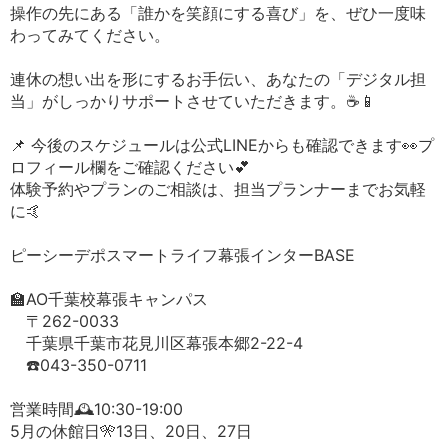
操作の先にある「誰かを笑顔にする喜び」を、ぜひ一度味
わってみてください。
連休の想い出を形にするお手伝い、あなたの「デジタル担
当」がしっかりサポートさせていただきます。☕️📱
📌 今後のスケジュールは公式LINEからも確認できます👀プ
ロフィール欄をご確認ください💕
体験予約やプランのご相談は、担当プランナーまでお気軽
に🤙
ピーシーデポスマートライフ幕張インターBASE
🏫AO千葉校幕張キャンパス
〒262-0033
千葉県千葉市花見川区幕張本郷2-22-4
☎️043-350-0711
営業時間🕰️10:30-19:00
5月の休館日🎌13日、20日、27日