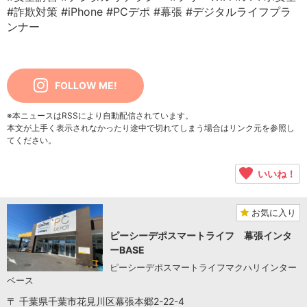
#詐欺対策
#iPhone
#PCデポ
#幕張
#デジタルライフプラ
ンナー
FOLLOW ME!
※本ニュースはRSSにより自動配信されています。
本文が上手く表示されなかったり途中で切れてしまう場合はリンク元を参照し
てください。
いいね！
お気に入り
ピーシーデポスマートライフ 幕張インタ
ーBASE
ピーシーデポスマートライフマクハリインター
ベース
〒 千葉県千葉市花見川区幕張本郷2-22-4