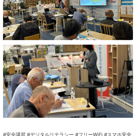
#安全講習
#デジタルリテラシー
#フリーWiFi
#スマホ安全