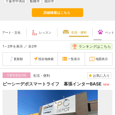
千葉市中央区
船橋市
成田市
詳細検索はこちら
アート・文化
レッスン
生活・便利
ペット
ランキングはこちら
1～2件を表示 ／ 全2件
更新順
現在地検索
一覧表示
地図表示
お気に入り
千葉市花見川区
生活・便利
ピーシーデポスマートライフ 幕張インターBASE
NEW