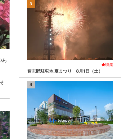
3
のあ
特集
習志野駐屯地 夏まつり 8月1日（土）
そ
4