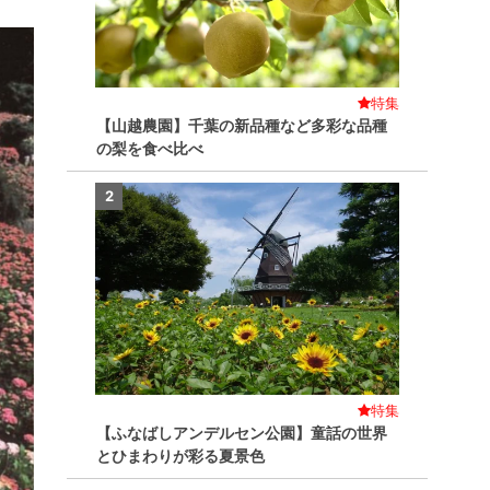
特集
【山越農園】千葉の新品種など多彩な品種
の梨を食べ比べ
2
特集
【ふなばしアンデルセン公園】童話の世界
とひまわりが彩る夏景色