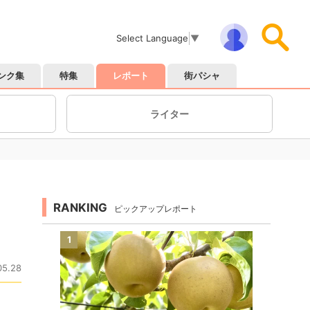
Select Language
▼
ンク集
特集
レポート
街パシャ
ライター
RANKING
ピックアップレポート
1
05.28