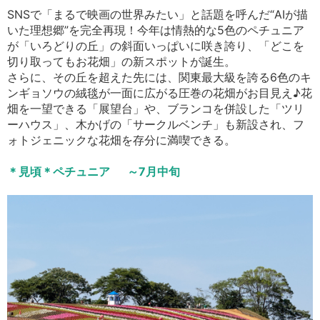
SNSで「まるで映画の世界みたい」と話題を呼んだ“AIが描
いた理想郷”を完全再現！今年は情熱的な5色のペチュニア
が「いろどりの丘」の斜面いっぱいに咲き誇り、「どこを
切り取ってもお花畑」の新スポットが誕生。
さらに、その丘を超えた先には、関東最大級を誇る6色のキ
ンギョソウの絨毯が一面に広がる圧巻の花畑がお目見え♪花
畑を一望できる「展望台」や、ブランコを併設した「ツリ
ーハウス」、木かげの「サークルベンチ」も新設され、フ
ォトジェニックな花畑を存分に満喫できる。
＊見頃＊ペチュニア ～7月中旬