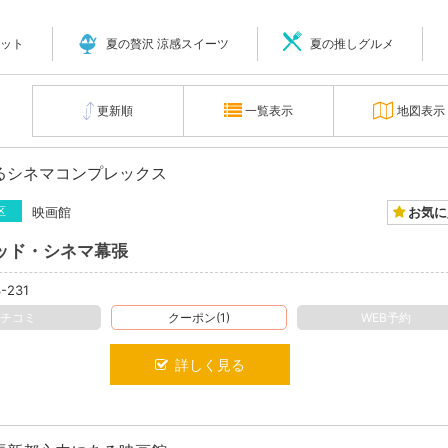
ット
夏の贅沢 涼感スイーツ
夏の推しグルメ
更新順
一覧表示
地図表示
るシネマコンプレックス
お気に
区
映画館
ッド・シネマ幕張
-231
クチコミ
クーポン(1)
WEB予約
詳しく見る