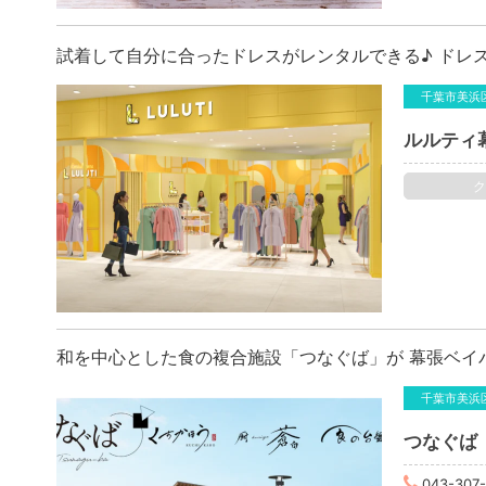
試着して自分に合ったドレスがレンタルできる♪ ドレス
千葉市美浜
ルルティ
和を中心とした食の複合施設「つなぐば」が 幕張ベイパ
千葉市美浜
つなぐば
043-307