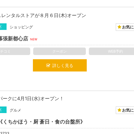
レンタルストアが８月６日(木)オープン
お気に
区
ショッピング
幕張新都心店
NEW
クチコミ
クーポン
WEB予約
詳しく見る
ークに4月1日(水)オープン！
お気に
区
グルメ
《くちかほう・厨 蒼日・食の台盤所》
-3733