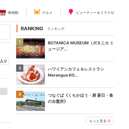
映画館
グルメ
ビューティー＆リラクゼーション
RANKING
ランキング
1
BOTANICA MUSEUM（ボタニカ ミ
ュージア...
入り
2
ハワイアンカフェ＆レストラン
Merengue KO...
3
つなぐば《くちかほう・厨 蒼日・食
の台盤所》
もっと見る