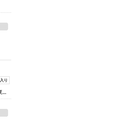
入り
ハワイアンカフェ＆レストラン Merengue KOKO HOTEL Premier 東京ベイ幕張店
NEW