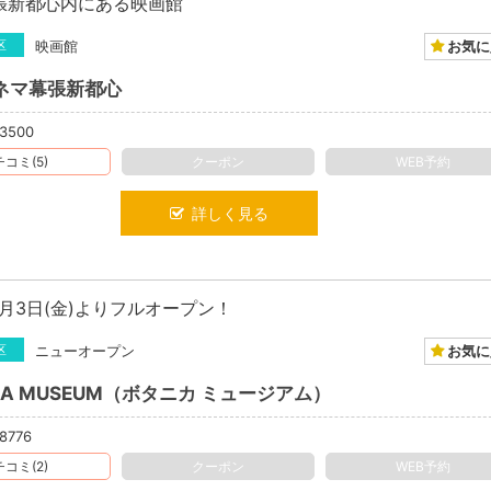
張新都心内にある映画館
お気に
区
映画館
ネマ幕張新都心
-3500
コミ(5)
クーポン
WEB予約
詳しく見る
3日(金)よりフルオープン！
お気に
区
ニューオープン
ICA MUSEUM（ボタニカ ミュージアム）
8776
コミ(2)
クーポン
WEB予約