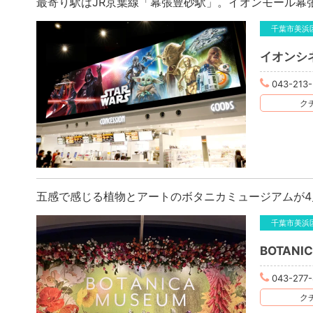
最寄り駅はJR京葉線「幕張豊砂駅」。イオンモール幕
千葉市美浜
イオンシ
043-213
クチ
五感で感じる植物とアートのボタニカミュージアムが4月
千葉市美浜
BOTAN
043-277-
クチ