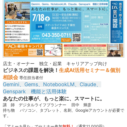
店主・オーナー 独立・起業 キャリアアップ向け
ビジネスの課題を解決！
生成AI活用セミナー＆個別
相談会
専任担当者付
Gemini、Gems、NotebookLM、Claude、
Genspark 機能と活用体験
あなたの仕事が、もっと楽に、スマートに。
講 師 デジタルライフプランナー 田中 輝彦
持ち物 パソコン、タブレット、名刺、Googleアカウントが必要で
す。
「アミーカ見た」でセミナー参加
無料！
（通常11,000円）