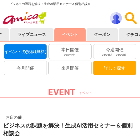
ビジネスの課題を解決！生成AI活用セミナー＆個別相談会
す
ライブニュース
イベント
クーポン
クチコ
本日開催
今週開催
イベントの投稿(無料)
08/07(金)
08/03(月)～08/09(日)
今月開催
来月開催
詳しく探す
EVENT
イベント
お店の催し
ビジネスの課題を解決！生成AI活用セミナー＆個別
相談会