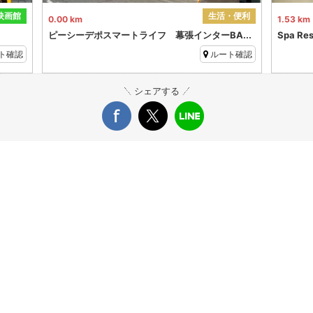
映画館
生活・便利
0.00 km
1.53 km
ピーシーデポスマートライフ 幕張インターBA...
Spa Re
ト確認
ルート確認
シェアする